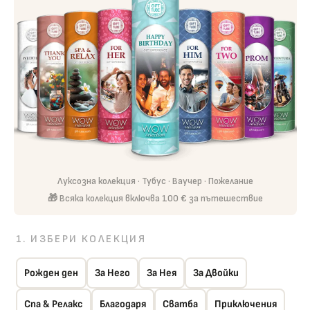
Луксозна колекция · Тубус · Ваучер · Пожелание
🎁 Всяка колекция включва 100 € за пътешествие
ИЗБЕРИ КОЛЕКЦИЯ
Рожден ден
За Него
За Нея
За Двойки
Спа & Релакс
Благодаря
Сватба
Приключения