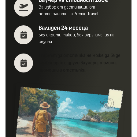
Ваучер на стойност 100€
За избор от дестинации от
Какво получаваш
портфолиото на Premio Travel
Валиден 24 месеца
Без скрити такси, без ограничения на
Валидност
сезона
Талонът за отстъпка не може да бъде
комбиниран с други ваучери, талони,
Валидност
промоции и отстъпки.