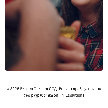
ПОДАРИ СПОМЕН.
© 2026 Владеа Селект ООД. Всички права запазени.
ОТКЛЮЧИ СТОТИЦИ
Уеб разработка от
min.solutions
WOW ПРЕЖИВЯВАНИЯ.