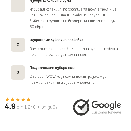
Избери колекция и сума
1
Избираш колекция, подходяща за получателя - За
нея, Рожден ден, Спа и Релакс или друга - и
въвеждаш сумата на ваучера. Минималната сума -
60 евро.
Изпращаме луксозна опаковка
2
Ваучерът пристига в елегантна кутия - тубус и
с лично послание до получателя.
Получателят избира сам
3
Със своя WOW код получателят разглежда
преживяванията и избира желаното.
4.9
от 1,240 + отзива