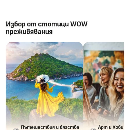
Избор от стотици WOW
преживявания
Пътешествия и бягства
Арт и Хоби